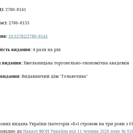
t):
2786-8141
ne):
2786-8133
ня:
10.32782/2786-8141
ість видання:
4 рази на рік
к видання:
Хмельницька торговельно-економічна академія
 видання:
Видавничий дім "Гельветика"
вих видань України (категорія «Б») строком на три роки з 0
дповідно до
Наказу МОН України від 11 червня 2026 року № 92