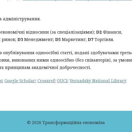
а адміністрування.
економічні відносини (за спеціалізаціями);
D2
Фінанси,
й ринок;
D3
Менеджмент;
D5
Маркетинг;
D7
Торгівля.
о
опублікування одноосібні статті, подані здобувачами треть
вки, виконаних ними одноосібно (без співавторів), за умови
та принципам академічної доброчесності.
s
;
Google Scholar
;
Crossref
;
OUCI
;
Vernadsky National Library
© 2026 Трансформаційна економіка