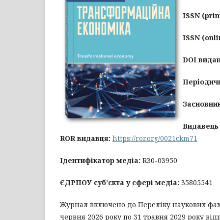
ISSN
(prin
ISSN
(onli
DOI видан
Періодичн
Засновни
Видавець
ROR видавця:
https://ror.org/0021ckm71
Ідентифікатор медіа:
R30-03950
ЄДРПОУ суб’єкта у сфері медіа:
35805541
Журнал включено до Переліку наукових фахо
червня 2026 року по 31 травня 2029 року ві