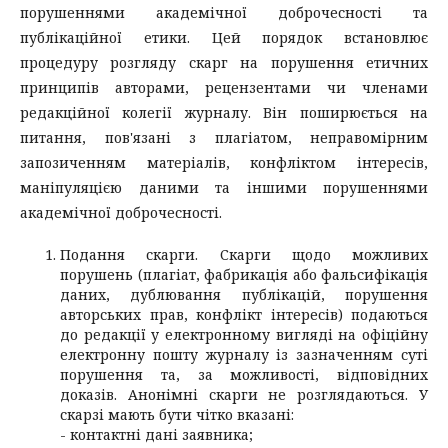
порушеннями академічної доброчесності та
публікаційної етики. Цей порядок встановлює
процедуру розгляду скарг на порушення етичних
принципів авторами, рецензентами чи членами
редакційної колегії журналу. Він поширюється на
питання, пов'язані з плагіатом, неправомірним
запозиченням матеріалів, конфліктом інтересів,
маніпуляцією даними та іншими порушеннями
академічної доброчесності.
Подання скарги. Скарги щодо можливих
порушень (плагіат, фабрикація або фальсифікація
даних, дублювання публікацій, порушення
авторських прав, конфлікт інтересів) подаються
до редакції у електронному вигляді на офіційну
електронну пошту журналу із зазначенням суті
порушення та, за можливості, відповідних
доказів. Анонімні скарги не розглядаються. У
скарзі мають бути чітко вказані:
- контактні дані заявника;