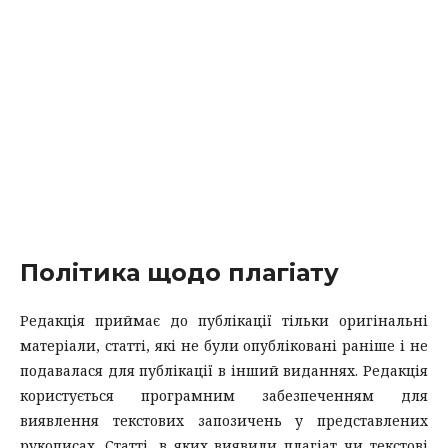
Політика щодо плагіату
Редакція приймає до публікації тільки оригінальні
матеріали, статті, які не були опубліковані раніше і не
подавалася для публікації в інший виданнях. Редакція
користується програмним забезпеченням для
виявлення текстових запозичень у представлених
рукописах. Статті, в яких виявили плагіат чи текстові