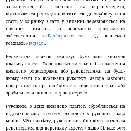
запозичення без посилань на першоджерело,
відхиляються редакційною колегією до опублікування
статті у збірнику. Статті у виданні перевіряються на
наявність плагіату за допомогою програмного
забезпечення
StrikePlagiarism.com
від польської
компанії
Plagiat.pl
.
Редакційна колегія аналізує будь-який випадок
плагіату по суті. Якщо плагіат чи текстові запозичення
виявлено редакторами або рецензентами на будь-
якому етапі до публікації рукопису, автора (авторів)
попереджують про необхідність переписати текст або
зробити посилання на першоджерело.
Рукописи, в яких виявлено плагіат, обробляються на
підставі обсягу плагіату, наявного в рукописі: якщо
менше 30% плагіату, рукопис негайно відправляється
рецензентам для перегляду змісту, а якщо більше 30%