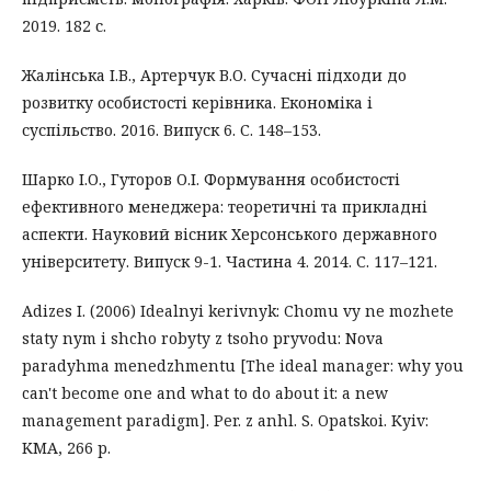
2019. 182 с.
Жалінська І.В., Артерчук В.О. Сучасні підходи до
розвитку особистості керівника. Економіка і
суспільство. 2016. Випуск 6. С. 148–153.
Шарко І.О., Гуторов О.І. Формування особистості
ефективного менеджера: теоретичні та прикладні
аспекти. Науковий вісник Херсонського державного
університету. Випуск 9-1. Частина 4. 2014. С. 117–121.
Adizes I. (2006) Idealnyi kerivnyk: Chomu vy ne mozhete
staty nym i shcho robyty z tsoho pryvodu: Nova
paradyhma menedzhmentu [The ideal manager: why you
can't become one and what to do about it: a new
management paradigm]. Per. z anhl. S. Opatskoi. Kyiv:
KMA, 266 p.