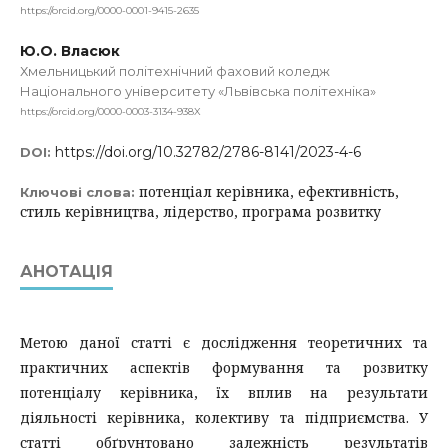
https://orcid.org/0000-0001-9415-2635
Ю.О. Власюк
Хмельницький політехнічний фаховий коледж
Національного університету «Львівська політехніка»
https://orcid.org/0000-0003-3134-938X
https://doi.org/10.32782/2786-8141/2023-4-6
DOI:
потенціал керівника, ефективність,
Ключові слова:
стиль керівництва, лідерство, програма розвитку
АНОТАЦІЯ
Метою даної статті є дослідження теоретичних та
практичних аспектів формування та розвитку
потенціалу керівника, їх вплив на результати
діяльності керівника, колективу та підприємства. У
статті обґрунтовано залежність результатів