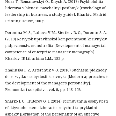
Hura T., Romanovskyi O., Knysh A. (2017) Psykholohiia
liderstva v biznesi: navchalnyi posibnyk [Psychology of
leadership in business: a study guide]. Kharkiv: Madrid
Printing House, 100 p.
Doronina M. S., Luhova V. M., Sierikov D. O., Doronin S. A.
(2019) Rozvytok upravlinskoi kompetentnosti kerivnykiv
pidpryiemstv: monohrafiia [Development of managerial
competence of enterprise managers: monograph].
Kharkiv: IE Liburkina L.M., 182 p.
Zhalinska I. V., Arterchuk V. O. (2016) Suchasni pidkhody
do rozvytku osobystosti kerivnyka [Modern approaches to
the development of the manager's personality].
Ekonomika i suspilstvo, vol. 6, pp. 148–153.
Sharko I. O., Hutorov O. I. (2014) Formuvannia osobystosti
efektyvnoho menedzhera: teoretychni ta prykladni
aspekty [Formation of the personality of an effective