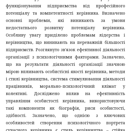
функціонування підприємства від професійного
потенціалу та компетентності керівника. Визначено
основні проблеми, які виникають за умови
недостатнього розвитку потенціалу керівника.
Особливу увагу приділено проблемам лідерства і
керівництва, що виникають на переважній більшості
підприємств. Розглянуто зв'язок ефективної діяльності
організації з психологічними факторами. Зазначено,
що на результати діяльності організації значною
мірою впливають особистісні якості керівника, методи
і стилі керівництва, система стимулювання діяльності
працівників, морально-психологічний клімат у
колективі. Досліджено вплив на ефективність
управління особистості керівника, використовуючи
такі компоненти як біографія, риси особистості,
здібності. Зазначено, що однією з ключових
особливостей створення психологічного портрета
сучасного керівника є стиль керівництва – стійка