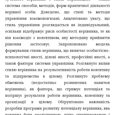
система способів, методів, форм практичної діяльності
керівної особи. Доведено, що стилі та методи
управління взаємопов'язані. Акцентовано увагу, що
стиль управління розглядається як індивідуальний,
оскільки відображує риси особистості керівника, те як
він взаємодіє з колективом, яку методику прийняття
рішення застосовує. Запропоновано модель
формування стилю керівника, що включає особистісно-
психологічні якості, ділові якості, професійні якості, а
також фактори системи управління. Розглянуто вплив
стилю керівника на результативність роботи колективу
та підприємства в цілому. Розглянуто проблему
обмежень (недостатньо розвинених навичок
керівника), як фактора, що стримує потенціал та
погіршує результати роботи керівника, колективу та
організації в цілому. Обґрунтовано важливість
розробки програми розвитку потенціалу керівника, яка
повинна бути реалістичною, чітко структурованою і