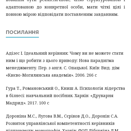
адаптованою до конкретної особи, мати чіткі цілі і
повною мірою відповідати поставленим завданням.
ПОСИЛАННЯ
Адізес І. Ідеальний керівник: Чому ви не можете стати
ним і що робити з цього приводу: Нова парадигма
менеджменту. Пер. з англ. С. Опацької. Київ: Вид. дім
«Києво-Могилянська академія». 2006. 266 с
Гура Т., Романовський О., Книш А. Психологія лідерства
в бізнесі: навчальний посібник. Харків: «Друкарня
Мадрид». 2017. 100 с
Дороніна М.С., Лугова В.М., Сєріков Д.О., Доронін С.А.
Розвиток управлінської компетентності керівників
підприємств: монографія. Харків: ФОП Лібуркіна Л.М.